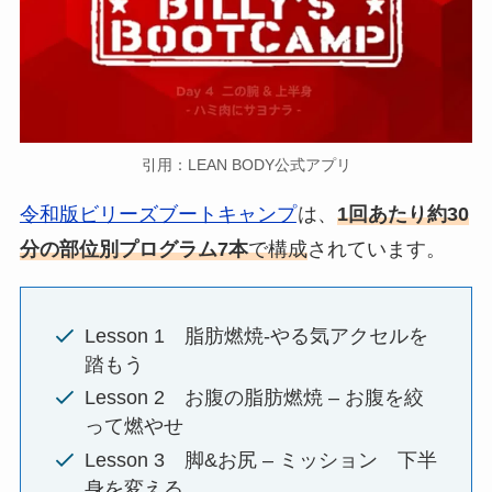
引用：LEAN BODY公式アプリ
令和版ビリーズブートキャンプ
は、
1回あたり約30
分の部位別プログラム7本
で構成
されています。
Lesson 1 脂肪燃焼-やる気アクセルを
踏もう
Lesson 2 お腹の脂肪燃焼 – お腹を絞
って燃やせ
Lesson 3 脚&お尻 – ミッション 下半
身を変える