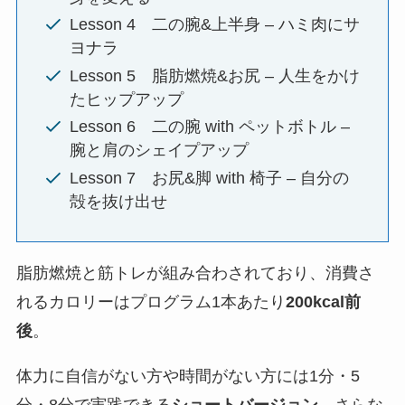
Lesson 4 二の腕&上半身 – ハミ肉にサ
ヨナラ
Lesson 5 脂肪燃焼&お尻 – 人生をかけ
たヒップアップ
Lesson 6 二の腕 with ペットボトル –
腕と肩のシェイプアップ
Lesson 7 お尻&脚 with 椅子 – 自分の
殻を抜け出せ
脂肪燃焼と筋トレが組み合わされており、消費さ
れるカロリーはプログラム1本あたり
200kcal前
後
。
体力に自信がない方や時間がない方には1分・5
分・8分で実践できる
ショートバージョン
、さらな